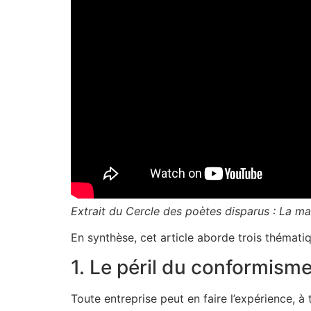
Extrait du Cercle des poètes disparus : La ma
En synthèse, cet article aborde trois thématiq
1. Le péril du conformism
Toute entreprise peut en faire l’expérience, à