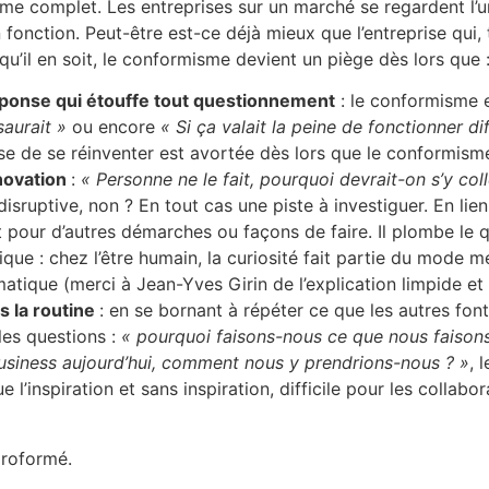
sme complet. Les entreprises sur un marché se regardent l’un
en fonction. Peut-être est-ce déjà mieux que l’entreprise qu
u’il en soit, le conformisme devient un piège dès lors que 
ponse qui étouffe tout questionnement
: le conformisme e
 saurait »
ou encore
« Si ça valait la peine de fonctionner di
se de se réinventer est avortée dès lors que le conformisme
nnovation
:
« Personne ne le fait, pourquoi devrait-on s’y coll
sruptive, non ? En tout cas une piste à investiguer. En lien
rêt pour d’autres démarches ou façons de faire. Il plombe l
gique : chez l’être humain, la curiosité fait partie du mode 
tique (merci à Jean-Yves Girin de l’explication limpide et 
s la routine
: en se bornant à répéter ce que les autres fon
es questions :
« pourquoi faisons-nous ce que nous faisons
usiness aujourd’hui, comment nous y prendrions-nous ? »
, 
tue l’inspiration et sans inspiration, difficile pour les colla
oroformé.