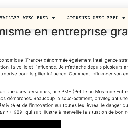
VAILLEZ AVEC FRED
APPRENEZ AVEC FRED
misme en entreprise gr
conomique (France) dénommée également intelligence stratég
ion, la veille et l’influence. Je m’attache depuis plusieurs 
entreprise pour le pilier influence. Comment influencer son en
e) de quelques personnes, une PME (Petite ou Moyenne Entr
 nos démarches. Beaucoup la sous-estiment, privilégiant une 
éativité et de l’innovation sur toutes les lèvres, le danger q
us »
(1989) qui suit illustre à merveille la situation de bon 