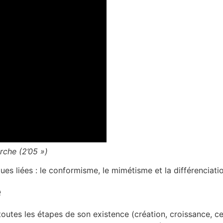
rche (2’05 »)
ues liées : le conformisme, le mimétisme et la différenciati
e
 toutes les étapes de son existence (création, croissance, 