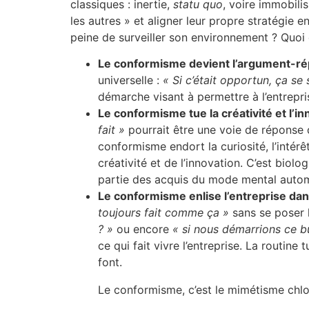
classiques : inertie,
statu quo
, voire immobili
les autres » et aligner leur propre stratégie 
peine de surveiller son environnement ? Quoi q
Le conformisme devient l’argument-ré
universelle :
« Si c’était opportun, ça se
démarche visant à permettre à l’entrepri
Le conformisme tue la créativité et l’i
fait »
pourrait être une voie de réponse di
conformisme endort la curiosité, l’inté
créativité et de l’innovation. C’est biolo
partie des acquis du mode mental automa
Le conformisme enlise l’entreprise dan
toujours fait comme ça »
sans se poser l
? »
ou encore
« si nous démarrions ce b
ce qui fait vivre l’entreprise. La routine 
font.
Le conformisme, c’est le mimétisme chl