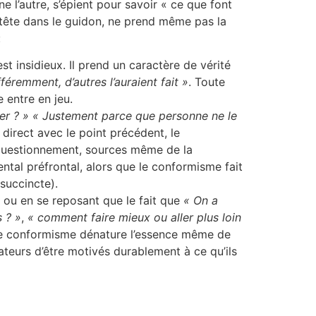
e l’autre, s’épient pour savoir « ce que font
i, tête dans le guidon, ne prend même pas la
:
st insidieux. Il prend un caractère de vérité
fféremment, d’autres l’auraient fait »
. Toute
 entre en jeu.
er ? »
« Justement parce que personne ne le
 direct avec le point précédent, le
e questionnement, sources même de la
mental préfrontal, alors que le conformisme fait
succincte).
t ou en se reposant que le fait que
« On a
 ? »
,
« comment faire mieux ou aller plus loin
le conformisme dénature l’essence même de
borateurs d’être motivés durablement à ce qu’ils