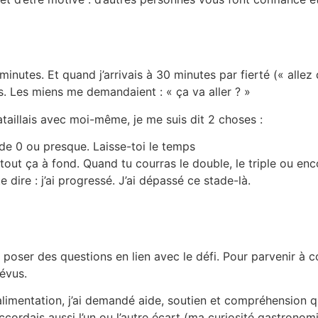
inutes. Et quand j’arrivais à 30 minutes par fierté (« allez
. Les miens me demandaient : « ça va aller ? »
ataillais avec moi-même, je me suis dit 2 choses :
 de 0 ou presque. Laisse-toi le temps
s tout ça à fond. Quand tu courras le double, le triple ou e
e dire : j’ai progressé. J’ai dépassé ce stade-là.
se poser des questions en lien avec le défi. Pour parvenir à 
évus.
alimentation, j’ai demandé aide, soutien et compréhension q
accordais aussi l’un ou l’autre écart (ma curiosité gastrono