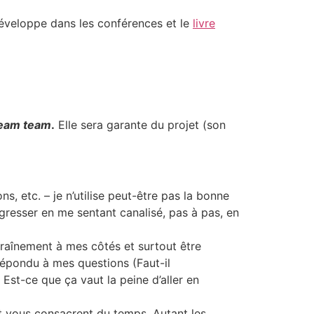
 développe dans les conférences et le
livre
eam team
.
Elle sera garante du projet (son
, etc. – je n’utilise peut-être pas la bonne
rogresser en me sentant canalisé, pas à pas, en
ntraînement à mes côtés et surtout être
 répondu à mes questions (Faut-il
 Est-ce que ça vaut la peine d’aller en
t vous consacrent du temps. Autant les