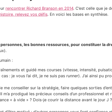
our
rencontrer Richard Branson en 2014
. C’est celle que je
stoire, relevez vos défis
. En voici les bases en synthèse.
es personnes, les bonnes ressources, pour constituer la
dr
ux).
umain :
înements et guidé mes courses (vitesse, intensité, pulsations
 cas : je vous l’ai dit, je ne suis pas
runner
). J’ai ainsi pu p
 me conseiller sur la stratégie, faire quelques sorties d’e
. Il m’a prodigué les précieux conseils d’un professionnel et
ance « à vide » ? Dois-je courir la distance avant le jour J ?
t d’être motivé : d’autres personnes vous font confiance e